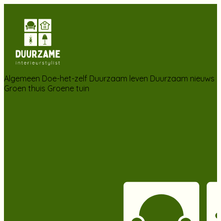
Algemeen
Doe-het-zelf
Duurzaam leven
Duurzaam nieuws
Groen thuis
Groene tuin