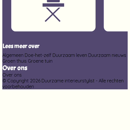
Lees meer over
Algemeen
Doe-het-zelf
Duurzaam leven
Duurzaam nieuws
Groen thuis
Groene tuin
Over ons
Over ons
© Copyright 2026 Duurzame interieurstylist - Alle rechten
voorbehouden