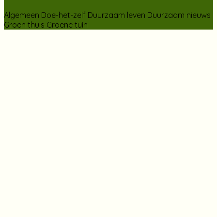
Algemeen
Doe-het-zelf
Duurzaam leven
Duurzaam nieuws
Groen thuis
Groene tuin