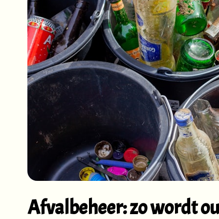
Afvalbeheer: zo wordt ou