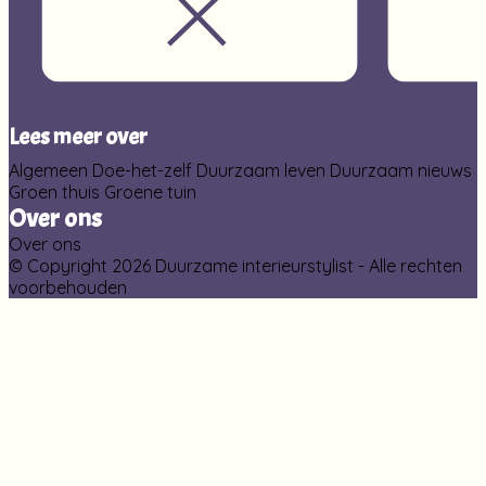
Lees meer over
Algemeen
Doe-het-zelf
Duurzaam leven
Duurzaam nieuws
Groen thuis
Groene tuin
Over ons
Over ons
© Copyright 2026 Duurzame interieurstylist - Alle rechten
voorbehouden