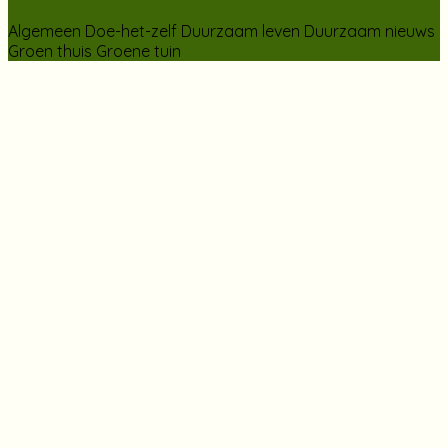
Algemeen
Doe-het-zelf
Duurzaam leven
Duurzaam nieuws
Groen thuis
Groene tuin