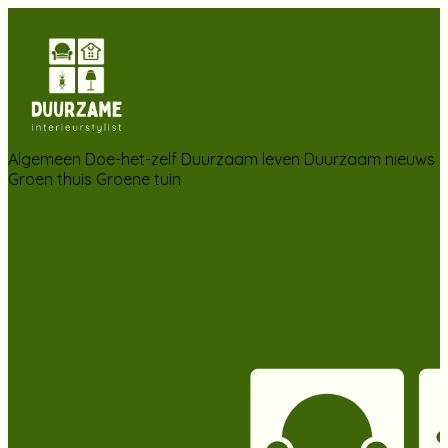
Algemeen
Doe-het-zelf
Duurzaam leven
Duurzaam nieuws
Groen thuis
Groene tuin