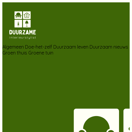
Algemeen
Doe-het-zelf
Duurzaam leven
Duurzaam nieuws
Groen thuis
Groene tuin