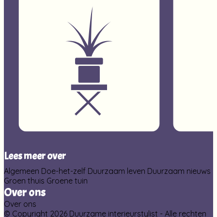
Lees meer over
Algemeen
Doe-het-zelf
Duurzaam leven
Duurzaam nieuws
Groen thuis
Groene tuin
Over ons
Over ons
© Copyright 2026 Duurzame interieurstylist - Alle rechten