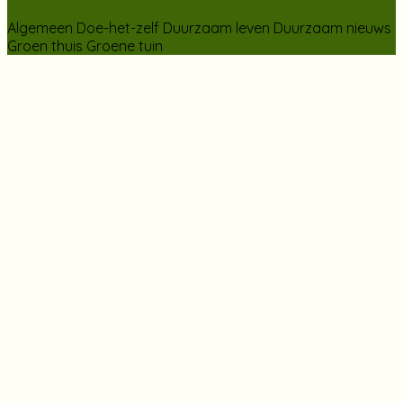
Algemeen
Doe-het-zelf
Duurzaam leven
Duurzaam nieuws
Groen thuis
Groene tuin