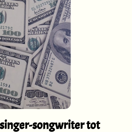
singer-songwriter tot