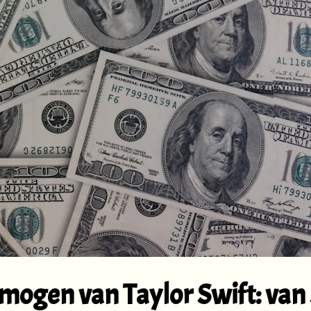
ogen van Taylor Swift: van 