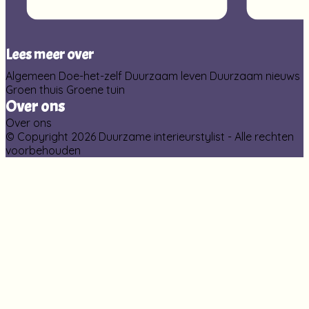
Lees meer over
Algemeen
Doe-het-zelf
Duurzaam leven
Duurzaam nieuws
Groen thuis
Groene tuin
Over ons
Over ons
© Copyright 2026 Duurzame interieurstylist - Alle rechten
voorbehouden