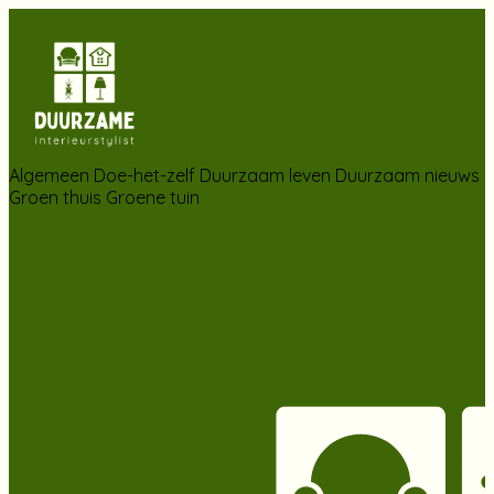
Algemeen
Doe-het-zelf
Duurzaam leven
Duurzaam nieuws
Groen thuis
Groene tuin