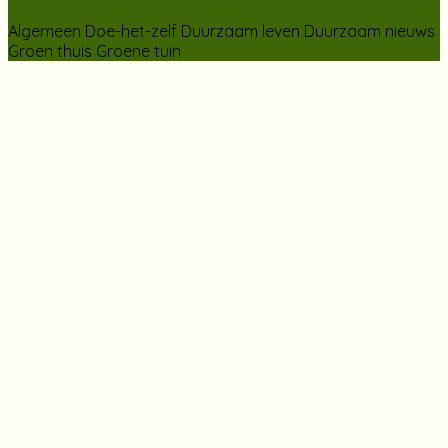
Algemeen
Doe-het-zelf
Duurzaam leven
Duurzaam nieuws
Groen thuis
Groene tuin